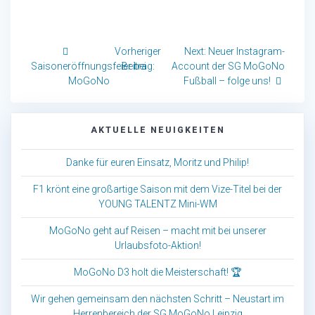
Beitragsnavigation
Previous
Next
Next:
Neuer Instagram-
post:
post:
Saisoneröffnungsfeier bei
Account der SG MoGoNo
MoGoNo
Fußball – folge uns!
AKTUELLE NEUIGKEITEN
Danke für euren Einsatz, Moritz und Philip!
F1 krönt eine großartige Saison mit dem Vize-Titel bei der
YOUNG TALENTZ Mini-WM
MoGoNo geht auf Reisen – macht mit bei unserer
Urlaubsfoto-Aktion!
MoGoNo D3 holt die Meisterschaft! 🏆
Wir gehen gemeinsam den nächsten Schritt – Neustart im
Herrenbereich der SG MoGoNo Leipzig