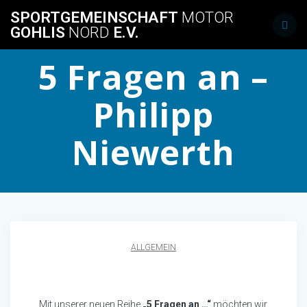
Skip
SPORTGEMEINSCHAFT
MOTOR
to
GOHLIS
NORD
E.V.
content
5 Fragen an –
Philipp
Niewerth
ALLGEMEIN
Mit unserer neuen Reihe
„5 Fragen an …“
möchten wir