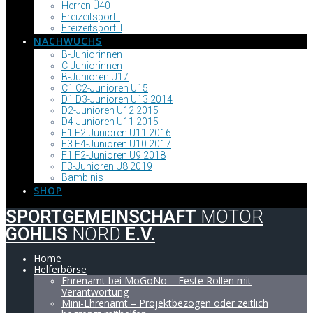
Herren Ü40
Freizeitsport I
Freizeitsport II
NACHWUCHS
B-Juniorinnen
C-Juniorinnen
B-Junioren U17
C1 C2-Junioren U15
D1 D3-Junioren U13 2014
D2-Junioren U12 2015
D4-Junioren U11 2015
E1 E2-Junioren U11 2016
E3 E4-Junioren U10 2017
F1 F2-Junioren U9 2018
F3-Junioren U8 2019
Bambinis
SHOP
SPORTGEMEINSCHAFT
MOTOR
GOHLIS
NORD
E.V.
Home
Helferbörse
Ehrenamt bei MoGoNo – Feste Rollen mit
Verantwortung
Mini-Ehrenamt – Projektbezogen oder zeitlich