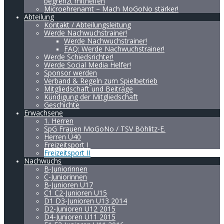
begrenzt mithelfen
Microehrenamt – Mach MoGoNo stärker!
Abteilung
Kontakt / Abteilungsleitung
Werde Nachwuchstrainer!
Werde Nachwuchstrainer!
FAQ: Werde Nachwuchstrainer!
Werde Schiedsrichter!
Werde Social Media Helfer!
Sponsor werden
Verband & Regeln zum Spielbetrieb
Mitgliedschaft und Beiträge
Kündigung der Mitgliedschaft
Geschichte
Erwachsene
1. Herren
SpG Frauen MoGoNo / TSV Böhlitz-E.
Herren Ü40
Freizeitsport I
Freizeitsport II
Nachwuchs
B-Juniorinnen
C-Juniorinnen
B-Junioren U17
C1 C2-Junioren U15
D1 D3-Junioren U13 2014
D2-Junioren U12 2015
D4-Junioren U11 2015