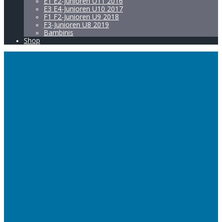
E1 E2-Junioren U11 2016
E3 E4-Junioren U10 2017
F1 F2-Junioren U9 2018
F3-Junioren U8 2019
Bambinis
Shop