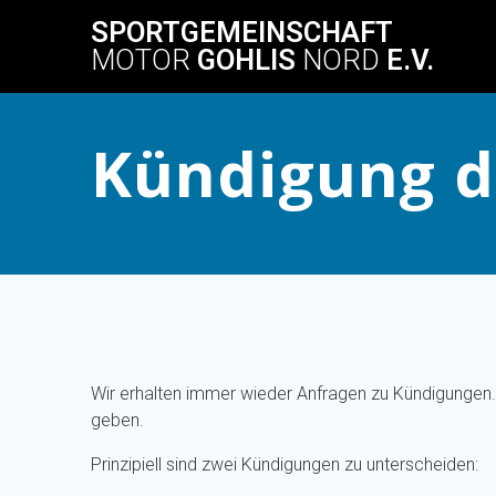
Skip
SPORTGEMEINSCHAFT
to
MOTOR
GOHLIS
NORD
E.V.
content
Kündigung d
Wir erhalten immer wieder Anfragen zu Kündigungen.
geben.
Prinzipiell sind zwei Kündigungen zu unterscheiden: