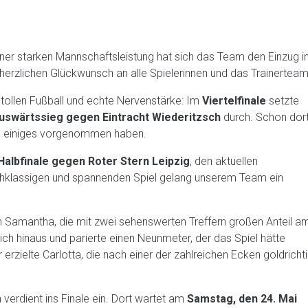
iner starken Mannschaftsleistung hat sich das Team den Einzug i
herzlichen Glückwunsch an alle Spielerinnen und das Trainerteam
tollen Fußball und echte Nervenstärke: Im
Viertelfinale
setzte
uswärtssieg gegen Eintracht Wiederitzsch
durch. Schon dor
en einiges vorgenommen haben.
Halbfinale gegen Roter Stern Leipzig
, den aktuellen
chklassigen und spannenden Spiel gelang unserem Team ein
n Samantha, die mit zwei sehenswerten Treffern großen Anteil a
ich hinaus und parierte einen Neunmeter, der das Spiel hätte
 erzielte Carlotta, die nach einer der zahlreichen Ecken goldricht
 verdient ins Finale ein. Dort wartet am
Samstag, den 24. Mai