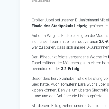
SPIELBETRIEB
Großer Jubel bei unseren D-Juniorinnen! Mit e
Finale des Stadtpokals Leipzig
gesichert – 
Auf dem Weg ins Endspiel zeigten die Mädels 
sich unser Team mit einem souveränen
3:0-A
war zu spüren, dass sich unsere D-Juniorinn
Der Höhepunkt folgte vergangene Woche im
Tabellenführer der Mädchenliga. In einem ho
beeindruckender
3:2-Erfolg
.
Besonders hervorzuheben ist die Leistung vo
Sieg hatte. Auch Torhüterin Lara wuchs über s
kippen können. Den viel umjubelten Siegtreffer
stand und den Ball über die Linie bugsierte.
Mit diesem Erfolg ziehen unsere D-Juniorinnen