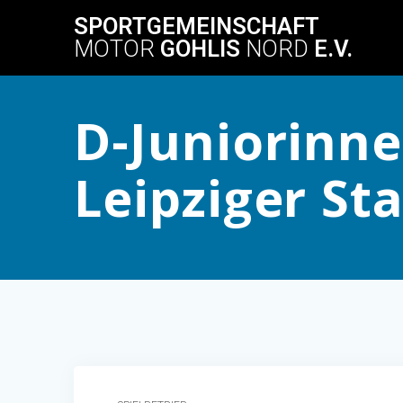
Skip
SPORTGEMEINSCHAFT
to
MOTOR
GOHLIS
NORD
E.V.
content
D-Juniorinne
Leipziger St