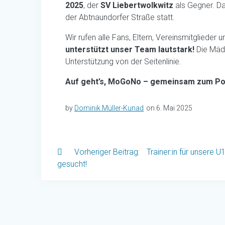
2025
, der
SV Liebertwolkwitz
als Gegner. Da
der Abtnaundorfer Straße statt.
Wir rufen alle Fans, Eltern, Vereinsmitglieder 
unterstützt unser Team lautstark!
Die Mäde
Unterstützung von der Seitenlinie.
Auf geht’s, MoGoNo – gemeinsam zum Po
by
Dominik Müller-Kunad
on 6. Mai 2025
Beitragsnavigati
Previous
Trainer:in für unsere U
post:
gesucht!