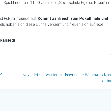
s Spiel findet um 11:00 Uhr in der „Sportschule Egidius Braun“ in
und Fußballfreunde auf:
Kommt zahlreich zum Pokalfinale und
ls haben sich diese Bühne verdient und freuen sich auf jede
kalsieg!
on
Next
19
Next:
Jetzt abonnieren: Unser neuer WhatsApp-Kana
post:
onlin