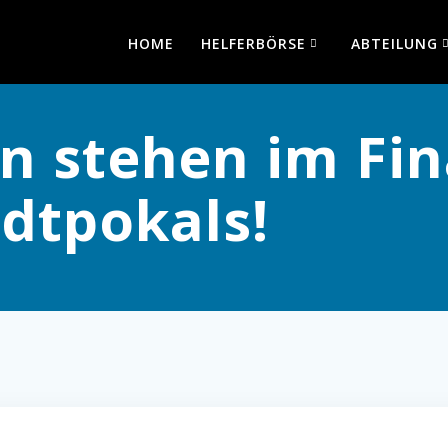
HOME
HELFERBÖRSE
ABTEILUNG
n stehen im Fin
adtpokals!