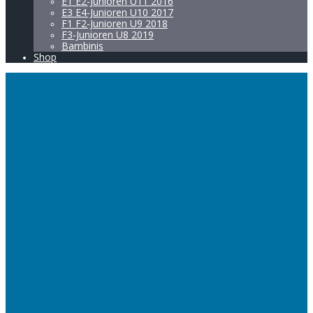
E1 E2-Junioren U11 2016
E3 E4-Junioren U10 2017
F1 F2-Junioren U9 2018
F3-Junioren U8 2019
Bambinis
Shop