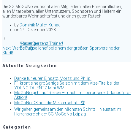
Die SG MoGoNo wünscht allen Mitgliedern, allen Ehrenamtlichen,
allen Mitarbeitern, allen Unterstützern, Sponsoren und Helfern ein
wunderbares Weihnachtsfest und einen guten Rutsch!
by
Dominik Müller-Kunad
on 24. Dezember 2023
0
Beitragsnavigation
Previous
Neuer B-Lizenz Trainer!
Next
post:
Next:
Werde Fußballchef bei einem der größten Sportvereine der
post:
Stadt!
Aktuelle Neuigkeiten
Danke für euren Einsatz, Moritz und Philip!
F1 krönt eine großartige Saison mit dem Vize-Titel bei der
YOUNG TALENTZ Mini-WM
MoGoNo geht auf Reisen – macht mit bei unserer Urlaubsfoto-
Aktion!
MoGoNo D3 holt die Meisterschaft! 🏆
Wir gehen gemeinsam den nächsten Schritt – Neustart im
Herrenbereich der SG MoGoNo Leipzig
Kategorien