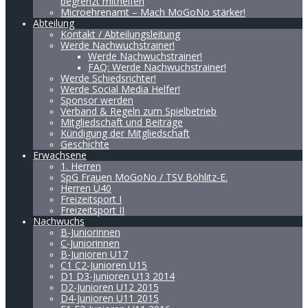
begrenzt mithelfen
Microehrenamt – Mach MoGoNo stärker!
Abteilung
Kontakt / Abteilungsleitung
Werde Nachwuchstrainer!
Werde Nachwuchstrainer!
FAQ: Werde Nachwuchstrainer!
Werde Schiedsrichter!
Werde Social Media Helfer!
Sponsor werden
Verband & Regeln zum Spielbetrieb
Mitgliedschaft und Beiträge
Kündigung der Mitgliedschaft
Geschichte
Erwachsene
1. Herren
SpG Frauen MoGoNo / TSV Böhlitz-E.
Herren Ü40
Freizeitsport I
Freizeitsport II
Nachwuchs
B-Juniorinnen
C-Juniorinnen
B-Junioren U17
C1 C2-Junioren U15
D1 D3-Junioren U13 2014
D2-Junioren U12 2015
D4-Junioren U11 2015