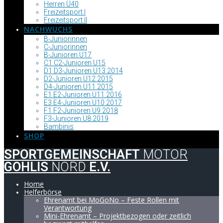
Herren Ü40
Freizeitsport I
Freizeitsport II
NACHWUCHS
B-Juniorinnen
C-Juniorinnen
B-Junioren U17
C1 C2-Junioren U15
D1 D3-Junioren U13 2014
D2-Junioren U12 2015
D4-Junioren U11 2015
E1 E2-Junioren U11 2016
E3 E4-Junioren U10 2017
F1 F2-Junioren U9 2018
F3-Junioren U8 2019
Bambinis
SHOP
SPORTGEMEINSCHAFT
MOTOR
GOHLIS
NORD
E.V.
Home
Helferbörse
Ehrenamt bei MoGoNo – Feste Rollen mit
Verantwortung
Mini-Ehrenamt – Projektbezogen oder zeitlich