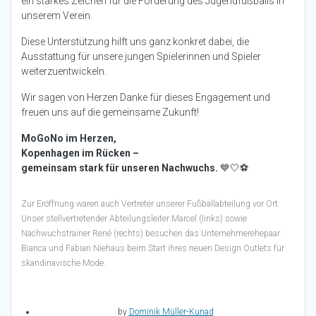
ein starkes Zeichen für die Förderung des Jugendfußballs in
unserem Verein.
Diese Unterstützung hilft uns ganz konkret dabei, die
Ausstattung für unsere jungen Spielerinnen und Spieler
weiterzuentwickeln.
Wir sagen von Herzen Danke für dieses Engagement und
freuen uns auf die gemeinsame Zukunft!
MoGoNo im Herzen,
Kopenhagen im Rücken –
gemeinsam stark für unseren Nachwuchs.
💙🤍⚽
Zur Eröffnung waren auch Vertreter unserer Fußballabteilung vor Ort:
Unser stellvertretender Abteilungsleiter Marcel (links) sowie
Nachwuchstrainer René (rechts) besuchen das Unternehmerehepaar
Bianca und Fabian Niehaus beim Start ihres neuen Design Outlets für
skandinavische Mode.
by
Dominik Müller-Kunad