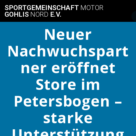
Skip
SPORTGEMEINSCHAFT
MOTOR
to
GOHLIS
NORD
E.V.
content
Neuer
Nachwuchspart
ner eröffnet
Store im
Petersbogen –
starke
Unterstützung