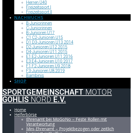
Herren Ü40
Freizeitsport I
Freizeitsport II
NACHWUCHS
B-Juniorinnen
C-Juniorinnen
B-Junioren U17
C1 C2-Junioren U15
D1 D3-Junioren U13 2014
D2-Junioren U12 2015
D4-Junioren U11 2015
E1 E2-Junioren U11 2016
E3 E4-Junioren U10 2017
F1 F2-Junioren U9 2018
F3-Junioren U8 2019
Bambinis
SHOP
SPORTGEMEINSCHAFT
MOTOR
GOHLIS
NORD
E.V.
Home
Helferbörse
Ehrenamt bei MoGoNo – Feste Rollen mit
Verantwortung
Mini-Ehrenamt – Projektbezogen oder zeitlich