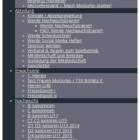
begrenzt mithelfen
Microehrenamt – Mach MoGoNo stärker!
Abteilung
Kontakt / Abteilungsleitung
Werde Nachwuchstrainer!
Werde Nachwuchstrainer!
FAQ: Werde Nachwuchstrainer!
Werde Schiedsrichter!
Werde Social Media Helfer!
Sponsor werden
Verband & Regeln zum Spielbetrieb
Mitgliedschaft und Beiträge
Kündigung der Mitgliedschaft
Geschichte
Erwachsene
1. Herren
SpG Frauen MoGoNo / TSV Böhlitz-E.
Herren Ü40
Freizeitsport I
Freizeitsport II
Nachwuchs
B-Juniorinnen
C-Juniorinnen
B-Junioren U17
C1 C2-Junioren U15
D1 D3-Junioren U13 2014
D2-Junioren U12 2015
D4-Junioren U11 2015