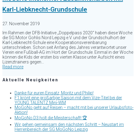
Karl-Liebknecht-Grundschule
27. November 2019
Im Rahmen der DFB-Initiative „Doppelpass 2020“ haben diese Woche
die SG Motor Gohlis Nord Leipzig e.V. und der Grundschulhort der
Karl-Liebknecht-Schule eine Kooperationsvereinbarung
unterschrieben. Schon seit Anfang des Jahres verantwortet unser
Verein eine Fußball-AG im Hort der Grundschule. Einmal in der Woche
können die Kids der ersten bis vierten Klasse unter Aufsicht eines
Lizenztrainers gegen…
Read more
Aktuelle Neuigkeiten
Danke für euren Einsatz, Moritz und Philip!
F1 krönt eine großartige Saison mit dem Vize-Titel bei der
YOUNG TALENTZ Mini-WM
MoGoNo geht auf Reisen – macht mit bei unserer Urlaubsfoto-
Aktion!
MoGoNo D3 holt die Meisterschaft! 🏆
Wir gehen gemeinsam den nächsten Schritt – Neustart im
Herrenbereich der SG MoGoNo Leipzig