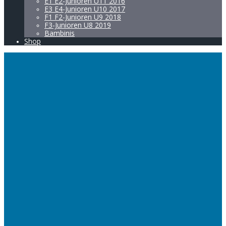
E1 E2-Junioren U11 2016
E3 E4-Junioren U10 2017
F1 F2-Junioren U9 2018
F3-Junioren U8 2019
Bambinis
Shop