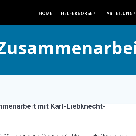
HOME
HELFERBÖRSE
ABTEILUNG
Zusammenarbei
menarbeit mit Karl-Liebknecht-
 2020“ haben diese Woche die SG Motor Gohlis Nord Leipzig