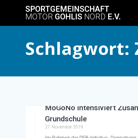
Skip
SPORTGEMEINSCHAFT
to
MOTOR
GOHLIS
NORD
E.V.
content
Schlagwort:
MoGoNo intensiviert Zusam
Grundschule
27. November 2019
Im Rahmen der DFB-Initiative „Doppelpass