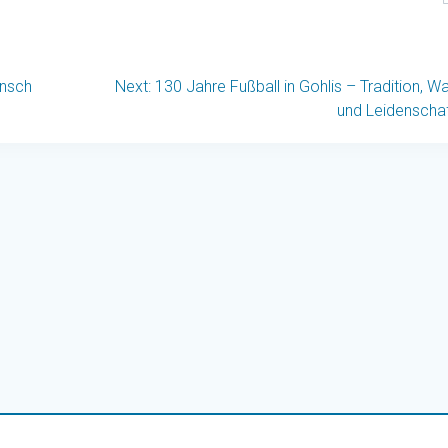
on
Next
unsch
Next:
130 Jahre Fußball in Gohlis – Tradition, W
post:
und Leidenscha