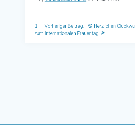
Beitragsnavigati
Previous
🌸 Herzlichen Glückw
post:
zum Internationalen Frauentag! 🌸