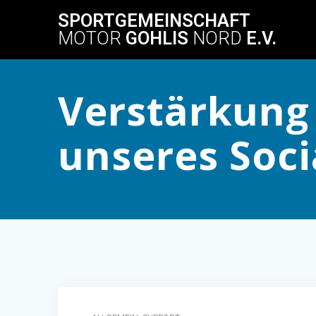
Skip
SPORTGEMEINSCHAFT
to
MOTOR
GOHLIS
NORD
E.V.
content
Verstärkung 
unseres Soc