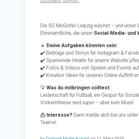
ALLGEMEIN
,
SUPPORT
Die SG MoGoNo Leipzig wächst – und unser Onli
Ehrenamtliche, die unser
Social-Media- und
🔹
Deine Aufgaben könnten sein:
✔️ Beiträge und Storys für Instagram & Faceb
✔️ Spannende Inhalte für unsere Website pfl
✔️ Fotos & Videos von Spielen und Events a
✔️ Kreative Ideen für unseren Online-Auftritt e
💡
Was du mitbringen solltest:
Leidenschaft für Fußball, ein Gespür für Socia
Vorkenntnisse sind super – aber kein Muss!
📩
Interesse?
Dann melde dich bei uns unte
Teams!
by
Dominik Müller-Kunad
on 11. März 2025