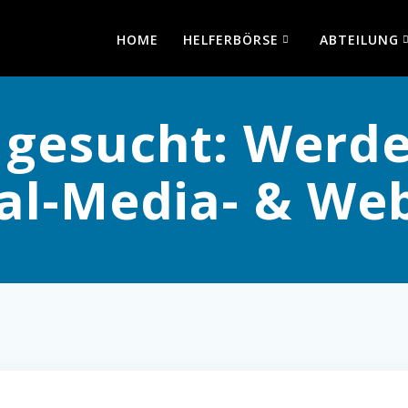
HOME
HELFERBÖRSE
ABTEILUNG
gesucht: Werde
ial-Media- & We