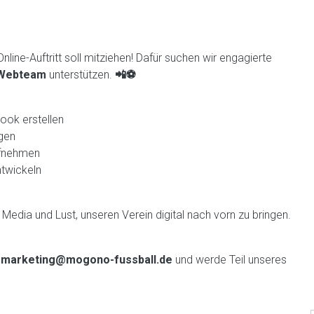
ne-Auftritt soll mitziehen! Dafür suchen wir engagierte
 Webteam
unterstützen.
📲⚽
ook erstellen
egen
ufnehmen
ntwickeln
l Media und Lust, unseren Verein digital nach vorn zu bringen.
r
marketing@mogono-fussball.de
und werde Teil unseres