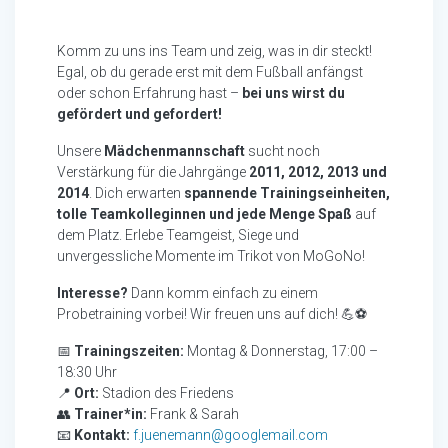
Komm zu uns ins Team und zeig, was in dir steckt!
Egal, ob du gerade erst mit dem Fußball anfängst
oder schon Erfahrung hast –
bei uns wirst du
gefördert und gefordert!
Unsere
Mädchenmannschaft
sucht noch
Verstärkung für die Jahrgänge
2011, 2012, 2013 und
2014
. Dich erwarten
spannende Trainingseinheiten,
tolle Teamkolleginnen und jede Menge Spaß
auf
dem Platz. Erlebe Teamgeist, Siege und
unvergessliche Momente im Trikot von MoGoNo!
Interesse?
Dann komm einfach zu einem
Probetraining vorbei! Wir freuen uns auf dich! 💪⚽
📅
Trainingszeiten:
Montag & Donnerstag, 17:00 –
18:30 Uhr
📍
Ort:
Stadion des Friedens
👥
Trainer*in:
Frank & Sarah
📧
Kontakt:
f.juenemann@googlemail.com