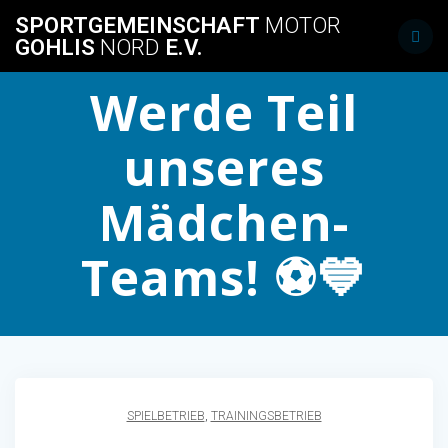
Skip
SPORTGEMEINSCHAFT
MOTOR
to
GOHLIS
NORD
E.V.
content
Werde Teil
unseres
Mädchen-
Teams! ⚽💙
SPIELBETRIEB
,
TRAININGSBETRIEB