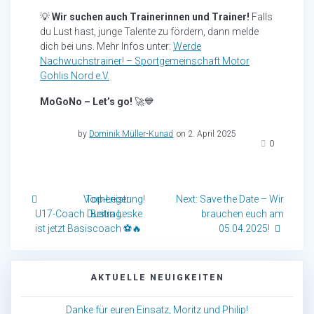
💡
Wir suchen auch Trainerinnen und Trainer!
Falls
du Lust hast, junge Talente zu fördern, dann melde
dich bei uns. Mehr Infos unter:
Werde
Nachwuchstrainer! – Sportgemeinschaft Motor
Gohlis Nord e.V.
MoGoNo – Let’s go!
🚀💙
by
Dominik Müller-Kunad
on 2. April 2025
0
Beitragsnavigation
Previous
Next
Top-Leistung!
Next:
Save the Date – Wir
post:
post:
U17-Coach Dustin Leske
brauchen euch am
ist jetzt Basiscoach ⚽🔥
05.04.2025!
AKTUELLE NEUIGKEITEN
Danke für euren Einsatz, Moritz und Philip!