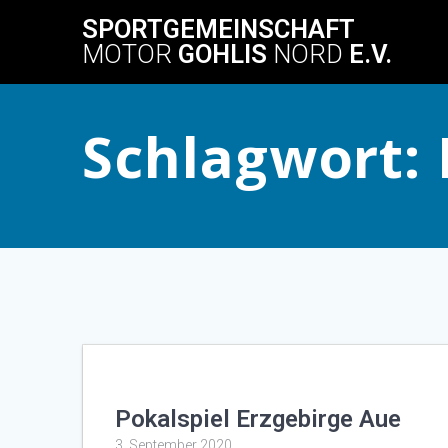
Skip
SPORTGEMEINSCHAFT
to
MOTOR
GOHLIS
NORD
E.V.
content
Schlagwort:
Pokalspiel Erzgebirge Aue
3. September 2020